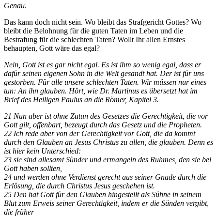
Genau
.
Das kann doch nicht sein. Wo bleibt das Strafgericht Gottes? Wo
bleibt die Belohnung für die guten Taten im Leben und die
Bestrafung für die schlechten Taten? Wollt Ihr allen Ernstes
behaupten, Gott wäre das egal?
Nein, Gott ist es gar nicht egal. Es ist ihm so wenig egal, dass er
dafür seinen eigenen Sohn in die Welt gesandt hat. Der ist für uns
gestorben. Für alle unsere schlechten Taten. Wir müssen nur eines
tun: An ihn glauben. Hört, wie Dr. Martinus es übersetzt hat im
Brief des Heiligen Paulus an die Römer, Kapitel 3.
21 Nun aber ist ohne Zutun des Gesetzes die Gerechtigkeit, die vor
Gott gilt, offenbart, bezeugt durch das Gesetz und die Propheten.
22 Ich rede aber von der Gerechtigkeit vor Gott, die da kommt
durch den Glauben an Jesus Christus zu allen, die glauben. Denn es
ist hier kein Unterschied:
23 sie sind allesamt Sünder und ermangeln des Ruhmes, den sie bei
Gott haben sollten,
24 und werden ohne Verdienst gerecht aus seiner Gnade durch die
Erlösung, die durch Christus Jesus geschehen ist.
25 Den hat Gott für den Glauben hingestellt als Sühne in seinem
Blut zum Erweis seiner Gerechtigkeit, indem er die Sünden vergibt,
die früher