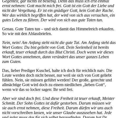
Gegenteil, gar nichts ist beliebig. Denn das muss ich erst einmal
ernst nehmen: Gott macht mich frei. Gott ist ein Gott der Liebe und
nicht der Vergeltung. Er ist ein gnädiger Gott, kein Gott der Rache.
Wer das wirklich begriffen hat, der wird von sich aus versuchen, ein
gutes Leben zu führen. Der wird von sich aus gute Taten tun.
Genau. Gute Taten tun – und sich damit das Himmelreich erkaufen.
So wie mit den Ablassbriefen.
Nein, nein! Am Anfang steht nicht die gute Tat. Am Anfang steht das
Wort Gottes: Du bist geliebt von Gott. Dein Seelenheil ist bereits
erkauft, teuer erkauft durch das Blut Christi. Doch wenn wir dieses
Wort Gottes annehmen, dann verändert das unser ganzes Leben
zum Guten.
Das, lieber Prediger Kuschel, halte ich doch für reichlich naiv. Die
Leute werden doch nicht besser, nur weil sie sich von Gott geliebt
fühlen. Nein, sie müssen geführt werden! Der große, gerechte und
allmächtige Gott wird doch zu einem niedlichen „lieben Gott“,
wenn wir das so locker sagen: Ihr seid frei.
Aber wir sind doch frei. Und diese Freiheit ist teuer erkauft, Meister
Schmitt. Der Sohn Gottes ist dafür gestorben. Darum müssen wir
sie auch ernst nehmen, diese Freiheit. Darum dürfen wir uns auch
nicht vorschreiben lassen, wie unser Glaube auszusehen hat. Jede
und jeder muss das für sich selbst herausfinden. Darum hat Dr.