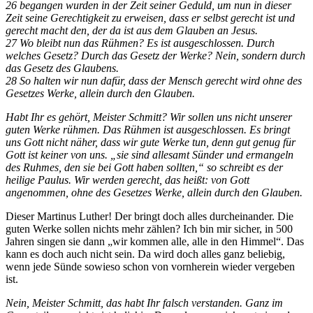
26 begangen wurden in der Zeit seiner Geduld, um nun in dieser
Zeit seine Gerechtigkeit zu erweisen, dass er selbst gerecht ist und
gerecht macht den, der da ist aus dem Glauben an Jesus.
27 Wo bleibt nun das Rühmen? Es ist ausgeschlossen. Durch
welches Gesetz? Durch das Gesetz der Werke? Nein, sondern durch
das Gesetz des Glaubens.
28 So halten wir nun dafür, dass der Mensch gerecht wird ohne des
Gesetzes Werke, allein durch den Glauben.
Habt Ihr es gehört, Meister Schmitt? Wir sollen uns nicht unserer
guten Werke rühmen. Das Rühmen ist ausgeschlossen. Es bringt
uns Gott nicht näher, dass wir gute Werke tun, denn gut genug für
Gott ist keiner von uns. „sie sind allesamt Sünder und ermangeln
des Ruhmes, den sie bei Gott haben sollten,“ so schreibt es der
heilige Paulus. Wir werden gerecht, das heißt: von Gott
angenommen, ohne des Gesetzes Werke, allein durch den Glauben.
Dieser Martinus Luther! Der bringt doch alles durcheinander. Die
guten Werke sollen nichts mehr zählen? Ich bin mir sicher, in 500
Jahren singen sie dann „wir kommen alle, alle in den Himmel“. Das
kann es doch auch nicht sein. Da wird doch alles ganz beliebig,
wenn jede Sünde sowieso schon von vornherein wieder vergeben
ist.
Nein, Meister Schmitt, das habt Ihr falsch verstanden. Ganz im