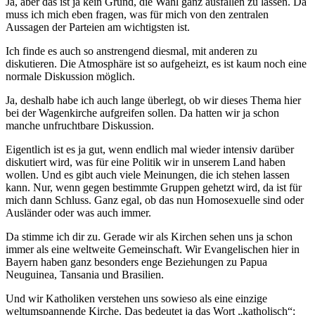
Ja, aber das ist ja kein Grund, die Wahl ganz ausfallen zu lassen. Da
muss ich mich eben fragen, was für mich von den zentralen
Aussagen der Parteien am wichtigsten ist.
Ich finde es auch so anstrengend diesmal, mit anderen zu
diskutieren. Die Atmosphäre ist so aufgeheizt, es ist kaum noch eine
normale Diskussion möglich.
Ja, deshalb habe ich auch lange überlegt, ob wir dieses Thema hier
bei der Wagenkirche aufgreifen sollen. Da hatten wir ja schon
manche unfruchtbare Diskussion.
Eigentlich ist es ja gut, wenn endlich mal wieder intensiv darüber
diskutiert wird, was für eine Politik wir in unserem Land haben
wollen. Und es gibt auch viele Meinungen, die ich stehen lassen
kann. Nur, wenn gegen bestimmte Gruppen gehetzt wird, da ist für
mich dann Schluss. Ganz egal, ob das nun Homosexuelle sind oder
Ausländer oder was auch immer.
Da stimme ich dir zu. Gerade wir als Kirchen sehen uns ja schon
immer als eine weltweite Gemeinschaft. Wir Evangelischen hier in
Bayern haben ganz besonders enge Beziehungen zu Papua
Neuguinea, Tansania und Brasilien.
Und wir Katholiken verstehen uns sowieso als eine einzige
weltumspannende Kirche. Das bedeutet ja das Wort „katholisch“: