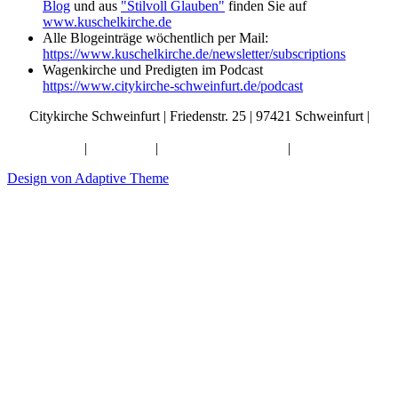
Blog
und aus
"Stilvoll Glauben"
finden Sie auf
www.kuschelkirche.de
Alle Blogeinträge wöchentlich per Mail:
https://www.kuschelkirche.de/newsletter/subscriptions
Wagenkirche und Predigten im Podcast
https://www.citykirche-schweinfurt.de/podcast
Citykirche Schweinfurt | Friedenstr. 25 | 97421 Schweinfurt |
info@citykirche-schweinfurt.de
Kontakt
|
Impressum
|
Künstliche Intelligenz
|
Datenschutz
Design von Adaptive Theme