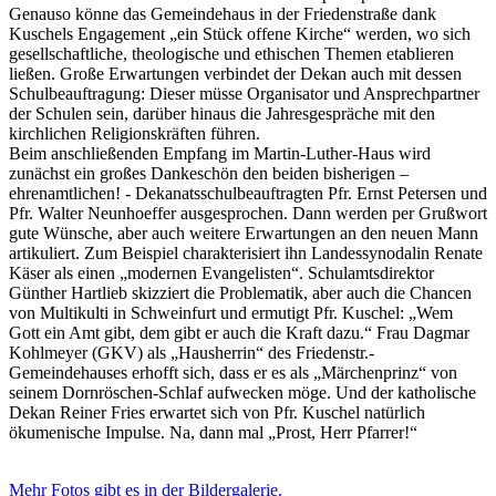
Genauso könne das Gemeindehaus in der Friedenstraße dank
Kuschels Engagement „ein Stück offene Kirche“ werden, wo sich
gesellschaftliche, theologische und ethischen Themen etablieren
ließen. Große Erwartungen verbindet der Dekan auch mit dessen
Schulbeauftragung: Dieser müsse Organisator und Ansprechpartner
der Schulen sein, darüber hinaus die Jahresgespräche mit den
kirchlichen Religionskräften führen.
Beim anschließenden Empfang im Martin-Luther-Haus wird
zunächst ein großes Dankeschön den beiden bisherigen –
ehrenamtlichen! - Dekanatsschulbeauftragten Pfr. Ernst Petersen und
Pfr. Walter Neunhoeffer ausgesprochen. Dann werden per Grußwort
gute Wünsche, aber auch weitere Erwartungen an den neuen Mann
artikuliert. Zum Beispiel charakterisiert ihn Landessynodalin Renate
Käser als einen „modernen Evangelisten“. Schulamtsdirektor
Günther Hartlieb skizziert die Problematik, aber auch die Chancen
von Multikulti in Schweinfurt und ermutigt Pfr. Kuschel: „Wem
Gott ein Amt gibt, dem gibt er auch die Kraft dazu.“ Frau Dagmar
Kohlmeyer (GKV) als „Hausherrin“ des Friedenstr.-
Gemeindehauses erhofft sich, dass er es als „Märchenprinz“ von
seinem Dornröschen-Schlaf aufwecken möge. Und der katholische
Dekan Reiner Fries erwartet sich von Pfr. Kuschel natürlich
ökumenische Impulse. Na, dann mal „Prost, Herr Pfarrer!“
Mehr Fotos gibt es in der Bildergalerie.