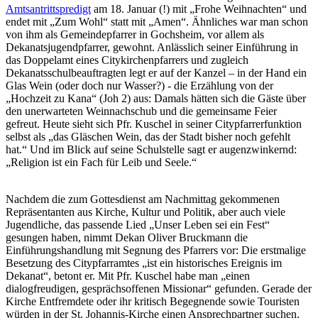
Amtsantrittspredigt
am 18. Januar (!) mit „Frohe Weihnachten“ und
endet mit „Zum Wohl“ statt mit „Amen“. Ähnliches war man schon
von ihm als Gemeindepfarrer in Gochsheim, vor allem als
Dekanatsjugendpfarrer, gewohnt. Anlässlich seiner Einführung in
das Doppelamt eines Citykirchenpfarrers und zugleich
Dekanatsschulbeauftragten legt er auf der Kanzel – in der Hand ein
Glas Wein (oder doch nur Wasser?) - die Erzählung von der
„Hochzeit zu Kana“ (Joh 2) aus: Damals hätten sich die Gäste über
den unerwarteten Weinnachschub und die gemeinsame Feier
gefreut. Heute sieht sich Pfr. Kuschel in seiner Citypfarrerfunktion
selbst als „das Gläschen Wein, das der Stadt bisher noch gefehlt
hat.“ Und im Blick auf seine Schulstelle sagt er augenzwinkernd:
„Religion ist ein Fach für Leib und Seele.“
Nachdem die zum Gottesdienst am Nachmittag gekommenen
Repräsentanten aus Kirche, Kultur und Politik, aber auch viele
Jugendliche, das passende Lied „Unser Leben sei ein Fest“
gesungen haben, nimmt Dekan Oliver Bruckmann die
Einführungshandlung mit Segnung des Pfarrers vor: Die erstmalige
Besetzung des Citypfarramtes „ist ein historisches Ereignis im
Dekanat“, betont er. Mit Pfr. Kuschel habe man „einen
dialogfreudigen, gesprächsoffenen Missionar“ gefunden. Gerade der
Kirche Entfremdete oder ihr kritisch Begegnende sowie Touristen
würden in der St. Johannis-Kirche einen Ansprechpartner suchen.