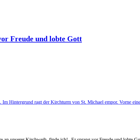
or Freude und lobte Gott
e an unserer Kirchweih, finde ich! „Er sprang vor Freude und lobte Go