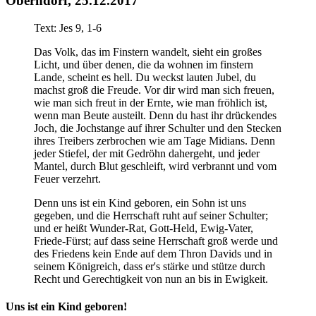
Oberndorf, 25.12.2017
Text: Jes 9, 1-6
Das Volk, das im Finstern wandelt, sieht ein großes
Licht, und über denen, die da wohnen im finstern
Lande, scheint es hell. Du weckst lauten Jubel, du
machst groß die Freude. Vor dir wird man sich freuen,
wie man sich freut in der Ernte, wie man fröhlich ist,
wenn man Beute austeilt. Denn du hast ihr drückendes
Joch, die Jochstange auf ihrer Schulter und den Stecken
ihres Treibers zerbrochen wie am Tage Midians. Denn
jeder Stiefel, der mit Gedröhn dahergeht, und jeder
Mantel, durch Blut geschleift, wird verbrannt und vom
Feuer verzehrt.
Denn uns ist ein Kind geboren, ein Sohn ist uns
gegeben, und die Herrschaft ruht auf seiner Schulter;
und er heißt Wunder-Rat, Gott-Held, Ewig-Vater,
Friede-Fürst; auf dass seine Herrschaft groß werde und
des Friedens kein Ende auf dem Thron Davids und in
seinem Königreich, dass er's stärke und stütze durch
Recht und Gerechtigkeit von nun an bis in Ewigkeit.
Uns ist ein Kind geboren!