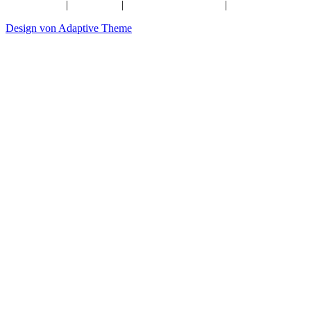
Kontakt
|
Impressum
|
Künstliche Intelligenz
|
Datenschutz
Design von Adaptive Theme