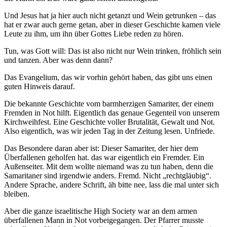
Und Jesus hat ja hier auch nicht getanzt und Wein getrunken – das
hat er zwar auch gerne getan, aber in dieser Geschichte kamen viele
Leute zu ihm, um ihn über Gottes Liebe reden zu hören.
Tun, was Gott will: Das ist also nicht nur Wein trinken, fröhlich sein
und tanzen. Aber was denn dann?
Das Evangelium, das wir vorhin gehört haben, das gibt uns einen
guten Hinweis darauf.
Die bekannte Geschichte vom barmherzigen Samariter, der einem
Fremden in Not hilft. Eigentlich das genaue Gegenteil von unserem
Kirchweihfest. Eine Geschichte voller Brutalität, Gewalt und Not.
Also eigentlich, was wir jeden Tag in der Zeitung lesen. Unfriede.
Das Besondere daran aber ist: Dieser Samariter, der hier dem
Überfallenen geholfen hat. das war eigentlich ein Fremder. Ein
Außenseiter. Mit dem wollte niemand was zu tun haben, denn die
Samaritaner sind irgendwie anders. Fremd. Nicht „rechtgläubig“.
Andere Sprache, andere Schrift, äh bitte nee, lass die mal unter sich
bleiben.
Aber die ganze israelitische High Society war an dem armen
überfallenen Mann in Not vorbeigegangen. Der Pfarrer musste