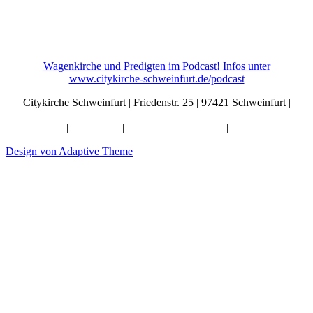
Wagenkirche und Predigten im Podcast! Infos unter
www.citykirche-schweinfurt.de/podcast
Citykirche Schweinfurt | Friedenstr. 25 | 97421 Schweinfurt |
info@citykirche-schweinfurt.de
Kontakt
|
Impressum
|
Künstliche Intelligenz
|
Datenschutz
Design von Adaptive Theme