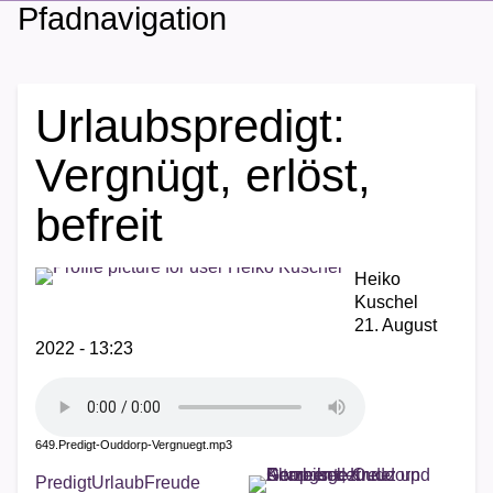
Pfadnavigation
Urlaubspredigt:
Vergnügt, erlöst,
befreit
Heiko
Kuschel
21. August
2022 - 13:23
649.Predigt-Ouddorp-Vergnuegt.mp3
Predigt
Urlaub
Freude