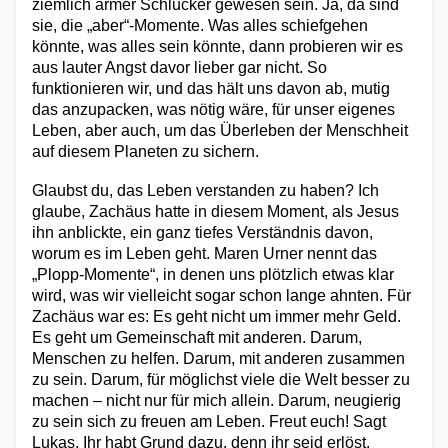
ziemlich armer Schlucker gewesen sein. Ja, da sind
sie, die „aber“-Momente. Was alles schiefgehen
könnte, was alles sein könnte, dann probieren wir es
aus lauter Angst davor lieber gar nicht. So
funktionieren wir, und das hält uns davon ab, mutig
das anzupacken, was nötig wäre, für unser eigenes
Leben, aber auch, um das Überleben der Menschheit
auf diesem Planeten zu sichern.
Glaubst du, das Leben verstanden zu haben? Ich
glaube, Zachäus hatte in diesem Moment, als Jesus
ihn anblickte, ein ganz tiefes Verständnis davon,
worum es im Leben geht. Maren Urner nennt das
„Plopp-Momente“, in denen uns plötzlich etwas klar
wird, was wir vielleicht sogar schon lange ahnten. Für
Zachäus war es: Es geht nicht um immer mehr Geld.
Es geht um Gemeinschaft mit anderen. Darum,
Menschen zu helfen. Darum, mit anderen zusammen
zu sein. Darum, für möglichst viele die Welt besser zu
machen – nicht nur für mich allein. Darum, neugierig
zu sein sich zu freuen am Leben. Freut euch! Sagt
Lukas. Ihr habt Grund dazu, denn ihr seid erlöst.