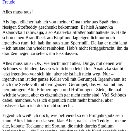
Freude
Alles muss raus!
Als Jugendlicher hab ich von meiner Oma mehr aus Spaß einen
riesigen Stoffteddy geschenkt bekommen. Er hieß Anatevka
Astanovka Tramwaija, also Anatevka Straßenbahnhaltestelle. Hatte
schon einen Brandfleck am Kopf und lag eigentlich nur noch
irgendwo rum. Ich hab ihn raus zum Sperrmüll. Da lag er nicht lang
– ich musste ihn wieder reinholen. Hab’s nicht fertiggebracht, ihn da
draußen liegen zu sehen, ihn loszulassen.
Alles muss raus? OK, vielleicht nicht alles. Dinge, mit denen wir
Schönes verbinden, lassen wir nicht so leicht los. Anatevka staubt
jetzt irgendwo vor sich hin, aber sie ist halt nicht weg. Nur –
irgendwann ist der ganze Keller voll mit Gerümpel. Irgendwann ist
auch die Seele voll mit dem ganzen Gerümpel, das wir so mit uns
herumtragen. Alte Erinnerungen und Hoffnungen. Ziele, die mal
wichtig waren, aber es eigentlich gar nicht mehr sind. Viel Schönes
dabei, manches, was ich eigentlich nicht mehr brauche, aber
loslassen kann ich doch nicht so recht.
Eigentlich weiß ich doch, wie befreiend so ein Frühjahrsputz sein
kann. Altes hinter mir lassen, klar. Aber, na ja... der Teddy ... meine
alte, kaputte Teekanne mit Sprung, die mich durchs Studium