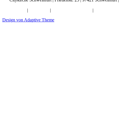
info@citykirche-schweinfurt.de
Kontakt
|
Impressum
|
Künstliche Intelligenz
|
Datenschutz
Design von Adaptive Theme