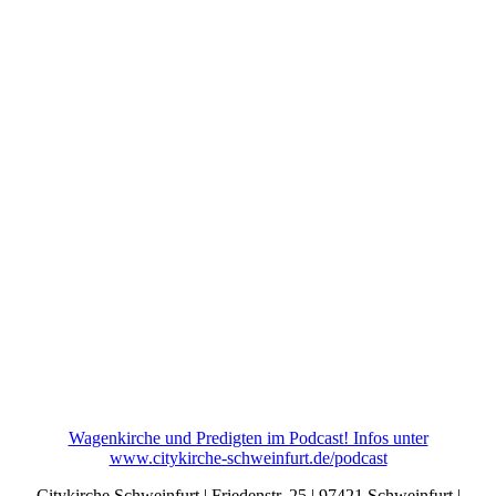
Wagenkirche und Predigten im Podcast! Infos unter
www.citykirche-schweinfurt.de/podcast
Citykirche Schweinfurt | Friedenstr. 25 | 97421 Schweinfurt |