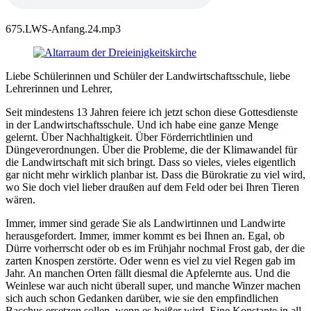
675.LWS-Anfang.24.mp3
Liebe Schülerinnen und Schüler der Landwirtschaftsschule, liebe
Lehrerinnen und Lehrer,
Seit mindestens 13 Jahren feiere ich jetzt schon diese Gottesdienste
in der Landwirtschaftsschule. Und ich habe eine ganze Menge
gelernt. Über Nachhaltigkeit. Über Förderrichtlinien und
Düngeverordnungen. Über die Probleme, die der Klimawandel für
die Landwirtschaft mit sich bringt. Dass so vieles, vieles eigentlich
gar nicht mehr wirklich planbar ist. Dass die Bürokratie zu viel wird,
wo Sie doch viel lieber draußen auf dem Feld oder bei Ihren Tieren
wären.
Immer, immer sind gerade Sie als Landwirtinnen und Landwirte
herausgefordert. Immer, immer kommt es bei Ihnen an. Egal, ob
Dürre vorherrscht oder ob es im Frühjahr nochmal Frost gab, der die
zarten Knospen zerstörte. Oder wenn es viel zu viel Regen gab im
Jahr. An manchen Orten fällt diesmal die Apfelernte aus. Und die
Weinlese war auch nicht überall super, und manche Winzer machen
sich auch schon Gedanken darüber, wie sie den empfindlichen
Bacchus ersetzen sollen, wenn es heißer wird. Eine Konstante in all