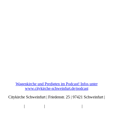
Wagenkirche und Predigten im Podcast! Infos unter
www.citykirche-schweinfurt.de/podcast
Citykirche Schweinfurt | Friedenstr. 25 | 97421 Schweinfurt |
info@citykirche-schweinfurt.de
Kontakt
|
Impressum
|
Künstliche Intelligenz
|
Datenschutz